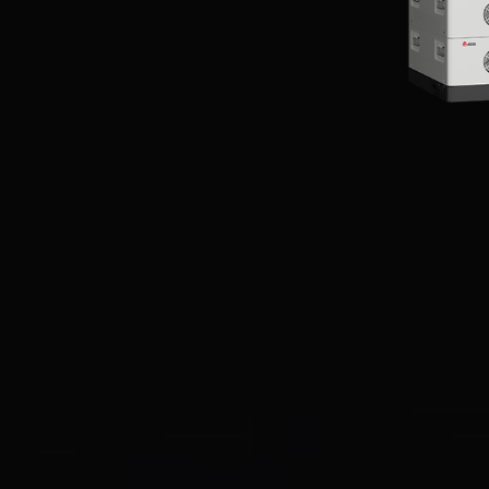
EN
CN
AU
ES