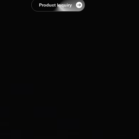
EnerCollege
Product Inquiry
Contact